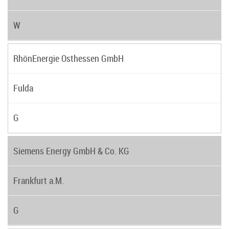
W
RhönEnergie Osthessen GmbH
Fulda
G
Siemens Energy GmbH & Co. KG
Frankfurt a.M.
G