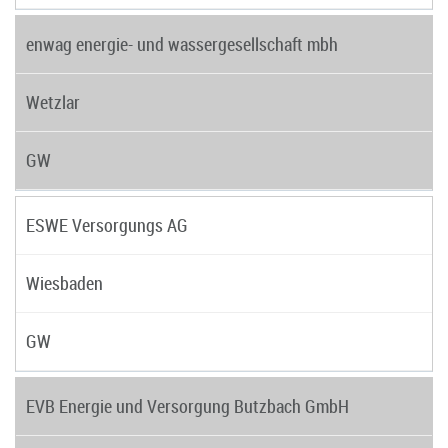
enwag energie- und wassergesellschaft mbh
Wetzlar
GW
ESWE Versorgungs AG
Wiesbaden
GW
EVB Energie und Versorgung Butzbach GmbH