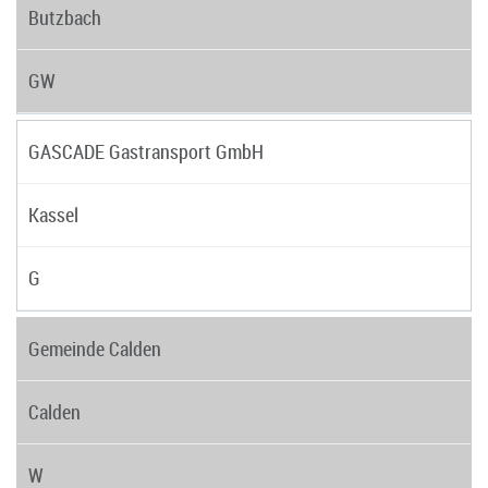
Butzbach
GW
GASCADE Gastransport GmbH
Kassel
G
Gemeinde Calden
Calden
W