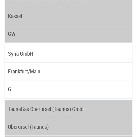
Kassel
GW
Syna GmbH
Frankfurt/Main
G
TaunaGas Oberursel (Taunus) GmbH
Oberursel (Taunus)