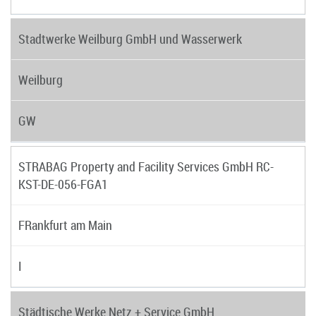
Stadtwerke Weilburg GmbH und Wasserwerk
Weilburg
GW
STRABAG Property and Facility Services GmbH RC-
KST-DE-056-FGA1
FRankfurt am Main
I
Städtische Werke Netz + Service GmbH