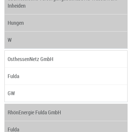
Inheiden
Hungen
W
OsthessenNetz GmbH
Fulda
GW
RhönEnergie Fulda GmbH
Fulda