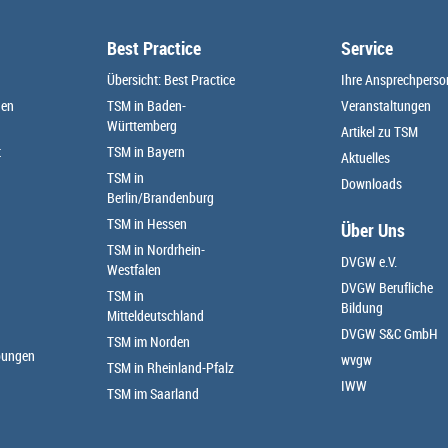
Best Practice
Service
Übersicht: Best Practice
Ihre Ansprechpers
den
TSM in Baden-
Veranstaltungen
Württemberg
Artikel zu TSM
t
TSM in Bayern
Aktuelles
TSM in
Downloads
Berlin/Brandenburg
TSM in Hessen
Über Uns
TSM in Nordrhein-
DVGW e.V.
Westfalen
DVGW Berufliche
TSM in
Bildung
Mitteldeutschland
DVGW S&C GmbH
TSM im Norden
bungen
wvgw
TSM in Rheinland-Pfalz
IWW
TSM im Saarland