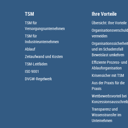
TSM
Ihre Vorteile
TSM für
Übersicht: Ihre Vorteile
Versorgungsunternehmen
Organisationsverschul
TSM für
vermeiden
Industrieunternehmen
Organisationssicherhei
Ablauf
und im Schadensfall
Beweislast umkehren
Zeitaufwand und Kosten
Effiziente Prozess- und
TSM-Leitfäden
Ablauforganisation
ISO 9001
Krisensicher mit TSM
DVGW-Regelwerk
Aus der Praxis für die
Praxis
Wettbewerbsvorteil bei
Konzessionsausschrei
Transparenz und
Wissenstransfer im
Unternehmen